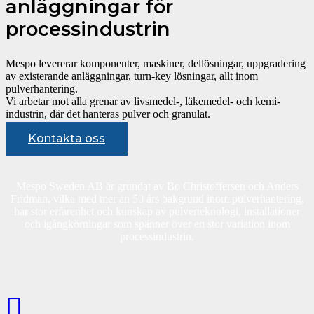
anläggningar för
processindustrin
Mespo levererar komponenter, maskiner, dellösningar, uppgradering
av existerande anläggningar, turn-key lösningar, allt inom
pulverhantering.
Vi arbetar mot alla grenar av livsmedel-, läkemedel- och kemi-
industrin, där det hanteras pulver och granulat.
Kontakta oss
Mespo Sweden AB är grundat av Bo Christoffersen och Anders
Fridman, vilka med mer än 50 års bakgrund inom pulverhantering,
har stor erfarenhet och kunskap av pulverteknologi, installationer
och igångkörningar som spänner över en stor variation inom
processindustrin.