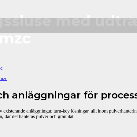
ssluse med udtr
 mzc
zc
h anläggningar för process
existerande anläggningar, turn-key lösningar, allt inom pulverhanterin
n, där det hanteras pulver och granulat.