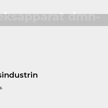
æksapparat dmn-
industrin
g.