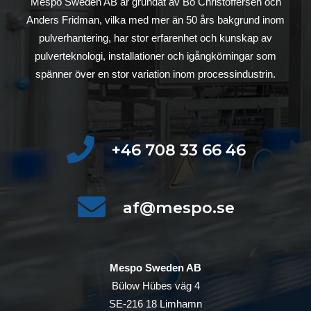
Mespo Sweden AB är grundat av Bo Christoffersen och
Anders Fridman, vilka med mer än 50 års bakgrund inom
pulverhantering, har stor erfarenhet och kunskap av
pulverteknologi, installationer och igångkörningar som
spänner över en stor variation inom processindustrin.
+46 708 33 66 46
af@mespo.se
Mespo Sweden AB
Bülow Hübes väg 4
SE-216 18 Limhamn