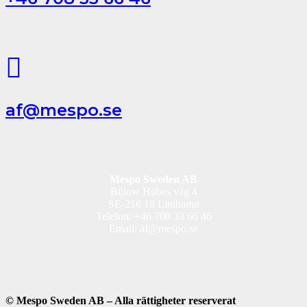
af@mespo.se
Mespo Sweden AB
Bülow Hübes väg 4
SE-216 18 Limhamn
Telefon: +46 708 33 66 46
Email: af@mespo.se
© Mespo Sweden AB – Alla rättigheter reserverat