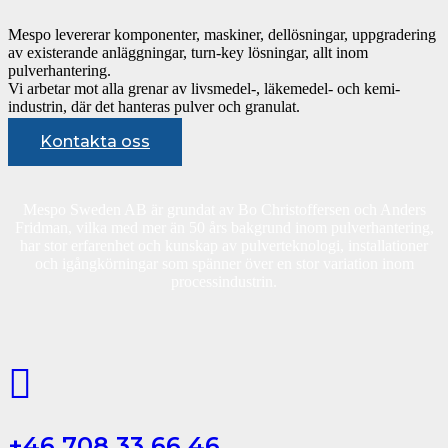
Mespo levererar komponenter, maskiner, dellösningar, uppgradering
av existerande anläggningar, turn-key lösningar, allt inom
pulverhantering.
Vi arbetar mot alla grenar av livsmedel-, läkemedel- och kemi-
industrin, där det hanteras pulver och granulat.
Kontakta oss
Mespo Sweden AB är grundat av Bo Christoffersen och Anders
Fridman, vilka med mer än 50 års bakgrund inom pulverhantering,
har stor erfarenhet och kunskap av pulverteknologi, installationer
och igångkörningar som spänner över en stor variation inom
processindustrin.
+46 708 33 66 46