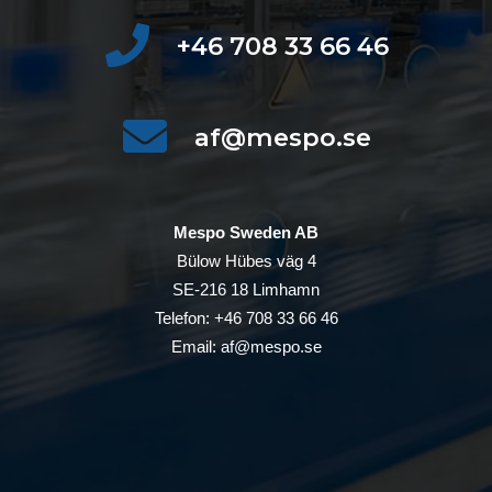
+46 708 33 66 46
af@mespo.se
Mespo Sweden AB
Bülow Hübes väg 4
SE-216 18 Limhamn
Telefon: +46 708 33 66 46
Email: af@mespo.se